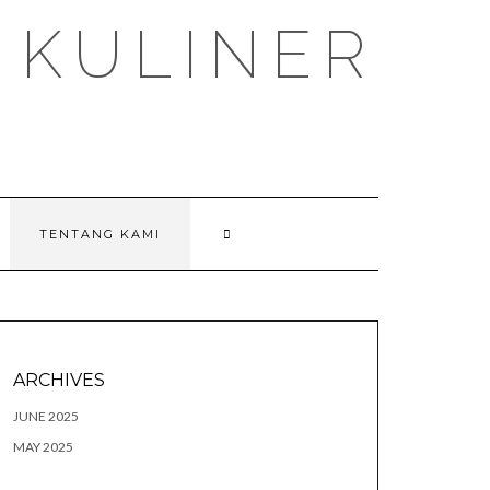
 KULINER
TENTANG KAMI
ARCHIVES
JUNE 2025
MAY 2025