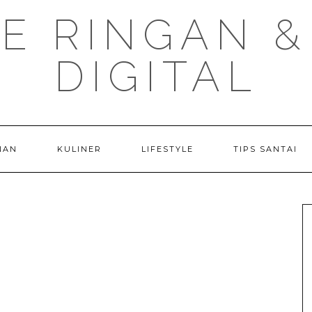
LE RINGAN &
DIGITAL
NAN
KULINER
LIFESTYLE
TIPS SANTAI