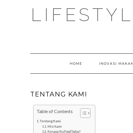
LIFESTY
HOME
INOVASI MAKA
TENTANG KAMI
Table of Contents
Tentang Kami
Misi Kami
Kenapa RuiFoodToday?